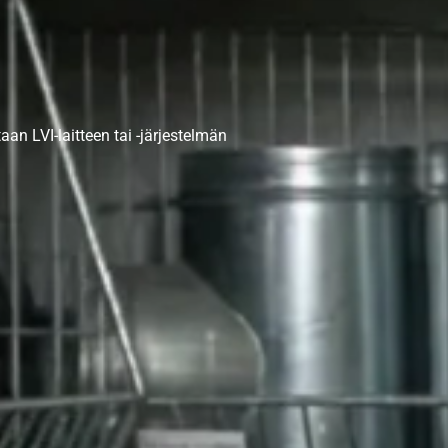
taan LVI-laitteen tai -järjestelmän