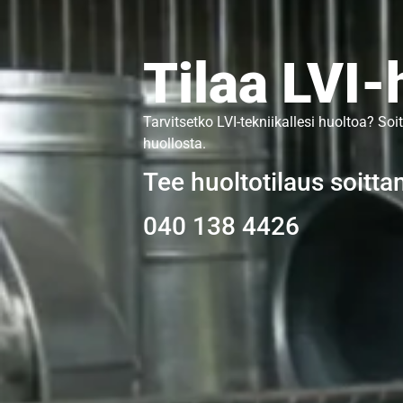
Tilaa LVI-
Tarvitsetko LVI-tekniikallesi huoltoa? Soit
huollosta.
Tee huoltotilaus soitta
040 138 4426