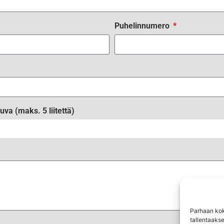
Puhelinnumero
uva (maks. 5 liitettä)
Parhaan kok
tallentaaks