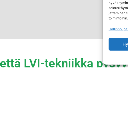
hyväksymine
selauskäyttä
jättäminen t
toimintoihin.
Hallinnoi pa
Hy
 että LVI-tekniikka pysy
mahdollisimman pitkää
innittää usein huomiota vasta, kun se ei toimi kunnolla. Tällöin 
 jo vahingoittua. Kuten auto myös LVI-tekniikka tarvitsee jatku
utamme sinua huolehtimaan, että LVI-tekniikka huolletaan ja tarki
Vuosihuolto-palvelumme avulla.
Lue lisää