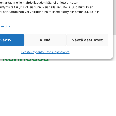
n antaa meille mahdollisuuden käsitellä tietoja, kuten
ytymistä tai yksilöllisiä tunnuksia tällä sivustolla. Suostumuksen
ai peruuttaminen voi vaikuttaa haitallisesti tiettyihin ominaisuuksiin ja
lveluita
väksy
Kiellä
Näytä asetukset
Evästekäytäntö
Tietosuojaseloste
y kunnossa
n
korjaustoimenpiteet saattavat olla hinnakkaita ja
vaa huoltoa ja seurantaa, jotta yllättäviltä ja
stetaan säännöllisesti suositusten mukaisesti