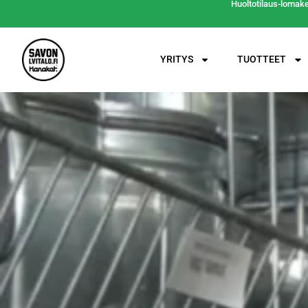
Huoltotilaus-lomak
YRITYS
TUOTTEET