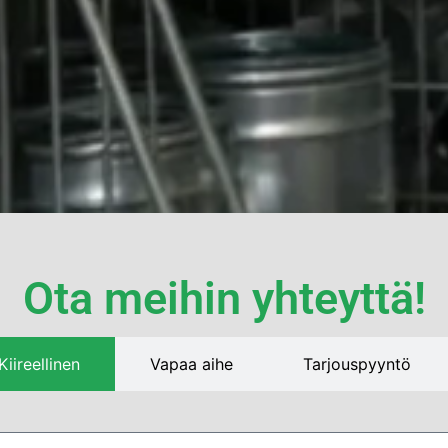
Ota meihin yhteyttä!
iireellinen
Vapaa aihe
Tarjouspyyntö