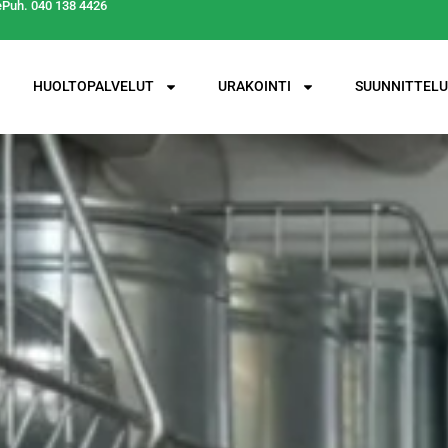
e
Puh. 040 138 4426
HUOLTOPALVELUT
URAKOINTI
SUUNNITTELU