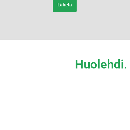
Lähetä
Huolehdi,
Kodin ja vapaa-ajan asuntojen LVI-tekniikkaan ki
pahimmassa tapauksessa kiinteistö on saattanut
kalliilta korjauksilta voitaisiin välttyä. A