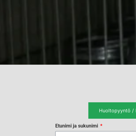
Huoltopyyntö / K
Etunimi ja sukunimi