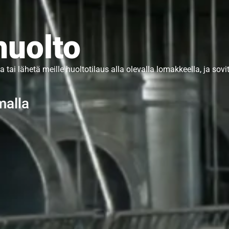
huolto
a tai lähetä meille huoltotilaus alla olevalla lomakkeella, ja sovi
malla