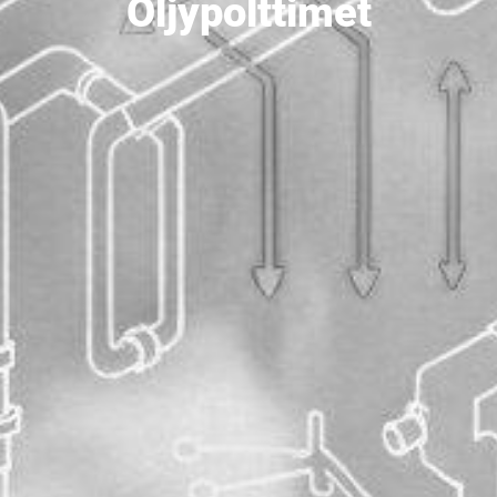
Öljypolttimet