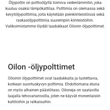
Öljypoltin on polttoöljyllä toimiva vedenlämmitin, joka
kuuluu osaksi lämpökattilaa. Polttimia on olemassa sekä
kevytöljypolttimia, joita käytetään pienkiinteistöissä sekä
raskasöljypolttimia suurempiin kiinteistöihin.
Valikoimistamme löydät laadukkaat Oilonin öljypolttimet.
Oilon -öljypolttimet
Oiloinin öljypolttimet ovat laadukkaita ja luotettavia,
korkean suorituskyvyn polttimia. Ehdottomana etuna
on myös alhainen päästötaso. Oiloneja on saatavilla
laajalla tehovarianssilla, joten ne käyvät monenlaisiin
kattiloihin ja ratkaisuihin.