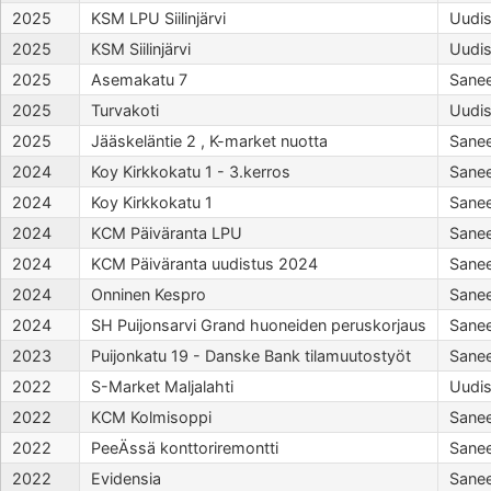
2025
KSM LPU Siilinjärvi
Uudi
2025
KSM Siilinjärvi
Uudi
2025
Asemakatu 7
Sane
2025
Turvakoti
Uudi
2025
Jääskeläntie 2 , K-market nuotta
Sane
2024
Koy Kirkkokatu 1 - 3.kerros
Sane
2024
Koy Kirkkokatu 1
Sane
2024
KCM Päiväranta LPU
Sane
2024
KCM Päiväranta uudistus 2024
Sane
2024
Onninen Kespro
Sane
2024
SH Puijonsarvi Grand huoneiden peruskorjaus
Sane
2023
Puijonkatu 19 - Danske Bank tilamuutostyöt
Sane
2022
S-Market Maljalahti
Uudi
2022
KCM Kolmisoppi
Sane
2022
PeeÄssä konttoriremontti
Sane
2022
Evidensia
Sane