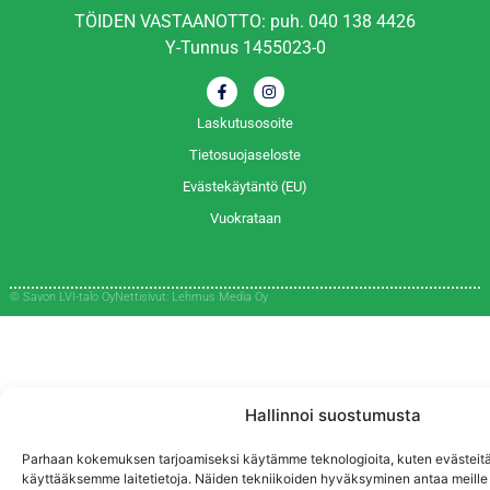
TÖIDEN VASTAANOTTO: puh.
040 138 4426
Y-Tunnus 1455023-0
Laskutusosoite
Tietosuojaseloste
Evästekäytäntö (EU)
Vuokrataan
© Savon LVI-talo Oy
Nettisivut: Lehmus Media Oy
Hallinnoi suostumusta
Parhaan kokemuksen tarjoamiseksi käytämme teknologioita, kuten evästeitä
käyttääksemme laitetietoja. Näiden tekniikoiden hyväksyminen antaa meille