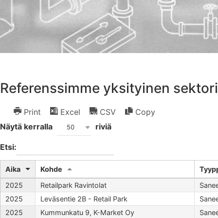
Referenssimme yksityinen sektori
Print
Excel
CSV
Copy
Näytä kerralla
riviä
50
Etsi:
Aika
Kohde
Tyyp
2025
Retailpark Ravintolat
Sane
2025
Leväsentie 2B - Retail Park
Sane
2025
Kummunkatu 9, K-Market Oy
Sane