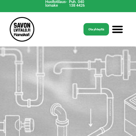
Huoltotilaus-
Puh. 040
lomake
138 4426
Ota yhteyttä