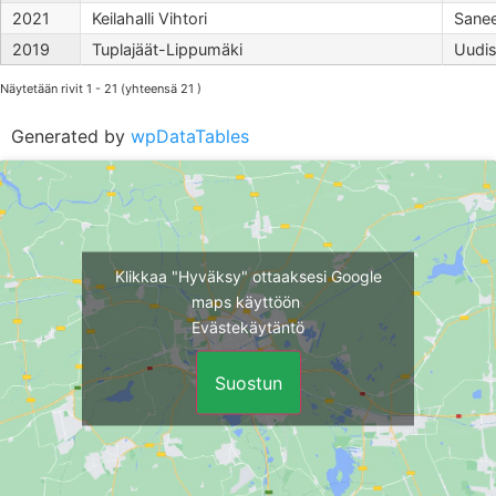
2021
Keilahalli Vihtori
Sane
2019
Tuplajäät-Lippumäki
Uudi
Näytetään rivit 1 - 21 (yhteensä 21 )
Generated by
wpDataTables
Klikkaa "Hyväksy" ottaaksesi Google
maps käyttöön
Evästekäytäntö
Suostun